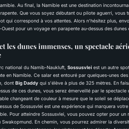
mibie. Au final, la Namibie est une destination incontourna
apente. Que vous soyez débutant ou pilote aguerri, vous 
ot qui correspond à vos attentes. Alors n'hésitez plus, env
d-Ouest pour un voyage en parapente au-dessus des dunes 
 et les dunes immenses, un spectacle aér
e
arc national du Namib-Naukluft,
Sossusvlei
est un autre spo
nte en Namibie. Ce salar est entouré par quelques-unes des
e, dont
Big Daddy
qui s'élève à plus de 325 mètres. En fais
ssus de ces dunes, vous serez émerveillé par le spectacle 
ble changeant de couleur à mesure que le soleil se déplace
essus de Sossusvlei est une expérience qui marquera votre
ie. Pour atteindre Sossusvlei, vous pouvez opter pour un ro
 Swakopmund. En chemin, vous pourrez admirer la diversi