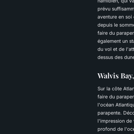
namibien, qui va
prévu suffisamm
aventure en soi
depuis le somme
faire du parapen
également un st
du vol et de l'a
dessus des dune
Walvis Bay
Sur la côte Atla
faire du parapen
l'océan Atlantiq
parapente. Déco
l'impression de 
profond de l'océ