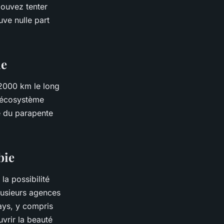
pouvez tenter
uve nulle part
le
2000 km le long
n écosystème
e du parapente
bie
la possibilité
plusieurs agences
ays, y compris
vrir la beauté