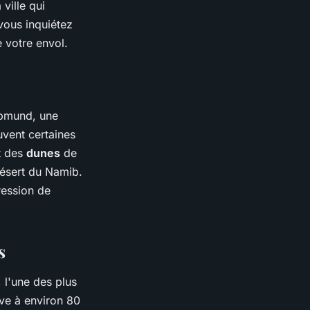
ville qui
vous inquiétez
e votre envol.
opmund, une
uvent certaines
t des
dunes
de
désert du Namib.
ression de
s
, l'une des plus
ve à environ 80