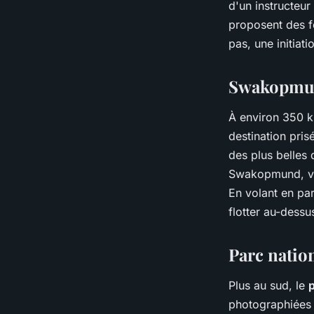
d'un instructeur
proposent des f
pas, une initiat
Swakopmund
À environ 350 k
destination pris
des plus belles
Swakopmund, vou
En volant en pa
flotter au-dess
Parc natio
Plus au sud, le
photographiées 