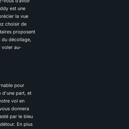
z-vous d’avoir
addy est une
récier la vue
z choisir de
ataires proposent
s du décollage,
r voler au-
rnable pour
 d'une part, et
votre vol en
 vous donnera
asté par le bleu
détour. En plus