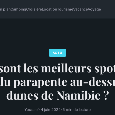
n plan
Camping
Croisière
Location
Tourisme
Vacance
Voyage
ACTU
sont les meilleurs spo
 du parapente au-dess
dunes de Namibie ?
Youssef
•
4 juin 2024
•
5 min de lecture