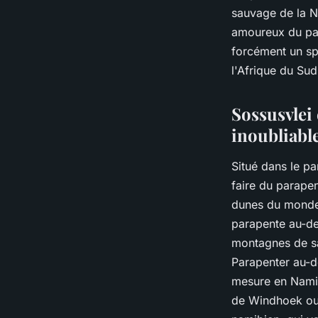
sauvage de la Na
amoureux du par
forcément un sp
l'Afrique du Su
Sossusvlei
inoubliabl
Situé dans le p
faire du parape
dunes du mond
parapente au-de
montagnes de sa
Parapenter au-d
mesure en Namib
de Windhoek ou