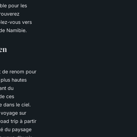
ble pour les
trouverez
olez-vous vers
de Namibie.
ien
t de renom pour
 plus hautes
ant du
de ces
 dans le ciel.
 voyage sur
ad trip à partir
té du paysage