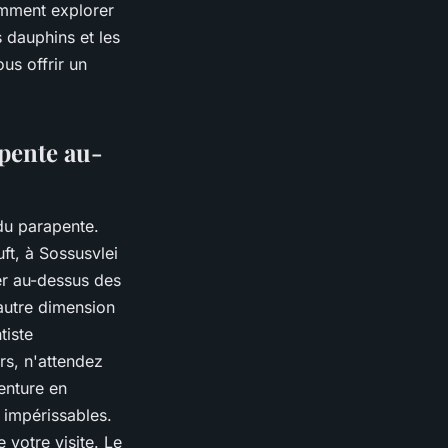
amment explorer
 dauphins et les
us offrir un
apente au-
du parapente.
t, à Sossusvlei
er au-dessus des
autre dimension
tiste
rs, n'attendez
enture en
impérissables.
 votre visite. Le