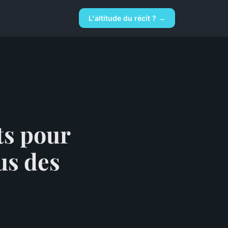
L'altitude du récit ? →
ts pour
us des