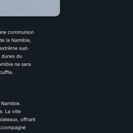
, une communion
 de la Namibie,
'extrême sud-
s dunes du
amibie ne sera
uffle.
a Namibie.
. La ville
lateaux, offrant
, accompagné