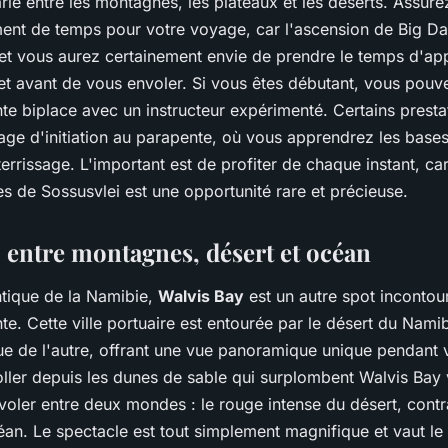
rie entre les montagnes, les plateaux et les déserts. Assure
ent de temps pour votre voyage, car l'ascension de Big D
 et vous aurez certainement envie de prendre le temps d'app
t avant de vous envoler. Si vous êtes débutant, vous pouve
te biplace avec un instructeur expérimenté. Certains prest
age d'initiation au parapente, où vous apprendrez les base
tterrissage. L'important est de profiter de chaque instant, ca
s de Sossusvlei est une opportunité rare et précieuse.
, entre montagnes, désert et océan
ntique de la Namibie,
Walvis Bay
est un autre spot incontou
te. Cette ville portuaire est entourée par le désert du Namib
ue de l'autre, offrant une vue panoramique unique pendant 
ller depuis les dunes de sable qui surplombent Walvis Bay
voler entre deux mondes : le rouge intense du désert, contr
an. Le spectacle est tout simplement magnifique et vaut le 