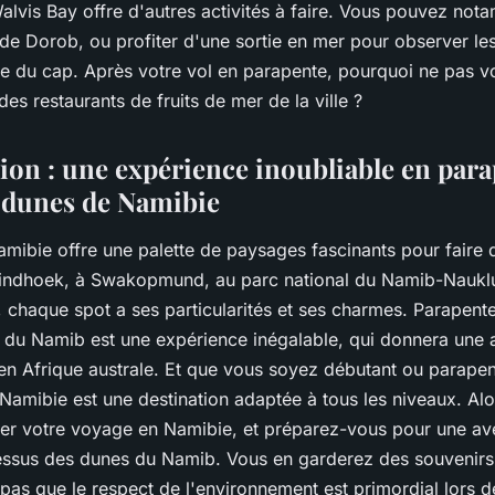
alvis Bay offre d'autres activités à faire. Vous pouvez not
 de Dorob, ou profiter d'une sortie en mer pour observer les
re du cap. Après votre vol en parapente, pourquoi ne pas vo
des restaurants de fruits de mer de la ville ?
ion : une expérience inoubliable en par
 dunes de Namibie
mibie offre une palette de paysages fascinants pour faire 
indhoek, à Swakopmund, au parc national du Namib-Naukluf
, chaque spot a ses particularités et ses charmes. Parapent
 du Namib est une expérience inégalable, qui donnera une 
en Afrique australe. Et que vous soyez débutant ou parapen
Namibie est une destination adaptée à tous les niveaux. Alo
fier votre voyage en Namibie, et préparez-vous pour une av
ssus des dunes du Namib. Vous en garderez des souvenirs 
 pas que le respect de l'environnement est primordial lors de